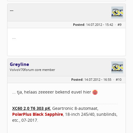
...
Posted:
14.07.2012 - 15:42 ·
#9
...
Greyline
VolvoV70forum core member
Geslacht:
Posted:
14.07.2012 - 16:55 ·
#10
Locatie:
Parkstad
Leeftijd:
77
Homepage:
sfa-parkstad.nl
... tja, helaas zeeeeer bekend euvel hier
Berichten:
1806
Geregistreerd:
08 / 2009
XC60 2,0 T6
303 pK
, Geartronic 8-automaat,
PolarPlus Black Sapphire
, 18-inch 245/40, sunblinds,
etc., 07-2017.