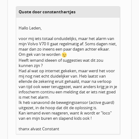
Geregistreerd:
12 / 2008
Quote door constanthartjes
Hallo Leden,
voor mij iets totaal onduidelijks, maar het alarm van
mijn Volvo V70 II gaat regelmatig af. Soms dagen niet,
maar dan zo ineens een paar dagen achter elkaar.
Om gek van te worden
Heeft iemand ideeen of suggesties wat dit zou
kunnen zijn ?
Had al wat op internet gekeken, maar werd het voor
mij nog niet echt duidelijker van. Heb laatst van
ellende de zekering eruit gehaald, maar na verloop
van tijd ook weer teruggezet, want anders krijg je in je
infoscherm continu een melding dat er iets niet goed
is met het alarm.
Ik heb vanavond de bewegingssensor (active guard)
uitgezet, in de hoop dat dit de oplossing is.
Kan iemand even reageren, want ik wordt er "loco"
van en mijn buren en slapend kids ook !
thanx alvast Constant