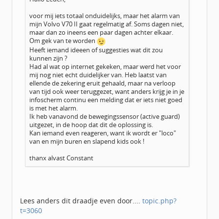
voor mij iets totaal onduidelijks, maar het alarm van
mijn Volvo V70 II gaat regelmatig af. Soms dagen niet,
maar dan zo ineens een paar dagen achter elkaar.
Om gek van te worden
Heeft iemand ideeen of suggesties wat dit zou
kunnen zijn ?
Had al wat op internet gekeken, maar werd het voor
mij nog niet echt duidelijker van. Heb laatst van
ellende de zekering eruit gehaald, maar na verloop
van tijd ook weer teruggezet, want anders krijg je in je
infoscherm continu een melding dat er iets niet goed
is met het alarm.
Ik heb vanavond de bewegingssensor (active guard)
uitgezet, in de hoop dat dit de oplossing is.
Kan iemand even reageren, want ik wordt er "loco"
van en mijn buren en slapend kids ook !
thanx alvast Constant
Lees anders dit draadje even door....
topic.php?
t=3060