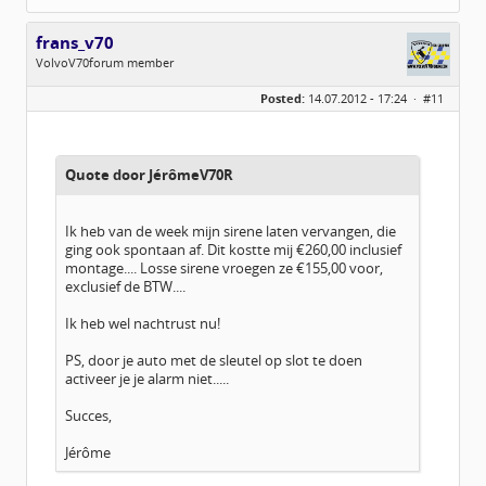
frans_v70
VolvoV70forum member
Geslacht:
Posted:
14.07.2012 - 17:24 ·
#11
Locatie:
Warnsveld
Leeftijd:
69
Homepage:
pa5ca.com
Berichten:
535
Geregistreerd:
11 / 2009
Quote door JérômeV70R
Ik heb van de week mijn sirene laten vervangen, die
ging ook spontaan af. Dit kostte mij €260,00 inclusief
montage.... Losse sirene vroegen ze €155,00 voor,
exclusief de BTW....
Ik heb wel nachtrust nu!
PS, door je auto met de sleutel op slot te doen
activeer je je alarm niet.....
Succes,
Jérôme