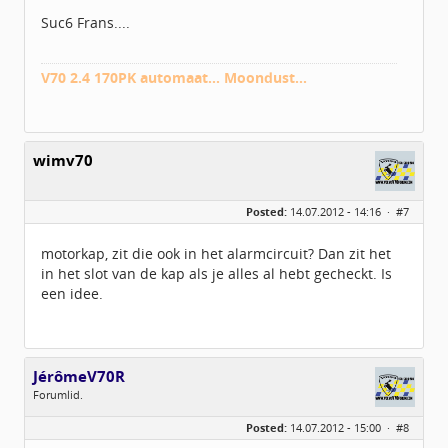
Suc6 Frans....
V70 2.4 170PK automaat... Moondust...
wimv70
Posted:
14.07.2012 - 14:16 ·
#7
motorkap, zit die ook in het alarmcircuit? Dan zit het
in het slot van de kap als je alles al hebt gecheckt. Is
een idee.
JérômeV70R
Forumlid.
Geslacht:
Posted:
14.07.2012 - 15:00 ·
#8
Locatie:
Zeeland
Berichten:
114