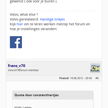
gewenst ( ook voor je buren ).
Volvo, what else ?
Volvo gerelateerd:
Handige linkjes
Kijk
hier
om te leren werken met/op het forum en
hoe je instellingen verandert.
frans_v70
VolvoV70forum member
Geslacht:
Posted:
19.06.2012 - 20:45 ·
#6
Locatie:
Warnsveld
Leeftijd:
69
Homepage:
pa5ca.com
Berichten:
535
Geregistreerd:
11 / 2009
Quote door constanthartjes
Hallo Leden,