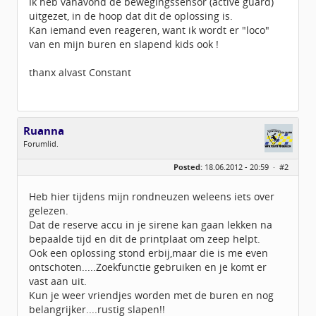
Ik heb vanavond de bewegingssensor (active guard)
uitgezet, in de hoop dat dit de oplossing is.
Kan iemand even reageren, want ik wordt er "loco"
van en mijn buren en slapend kids ook !
thanx alvast Constant
Ruanna
Forumlid.
Geslacht:
Posted:
18.06.2012 - 20:59 ·
#2
Locatie:
Arendonk
Leeftijd:
56
Homepage:
honda80cc.nl
Heb hier tijdens mijn rondneuzen weleens iets over
Berichten:
200
gelezen.
Geregistreerd:
05 / 2012
Dat de reserve accu in je sirene kan gaan lekken na
bepaalde tijd en dit de printplaat om zeep helpt.
Ook een oplossing stond erbij,maar die is me even
ontschoten.....Zoekfunctie gebruiken en je komt er
vast aan uit.
Kun je weer vriendjes worden met de buren en nog
belangrijker....rustig slapen!!