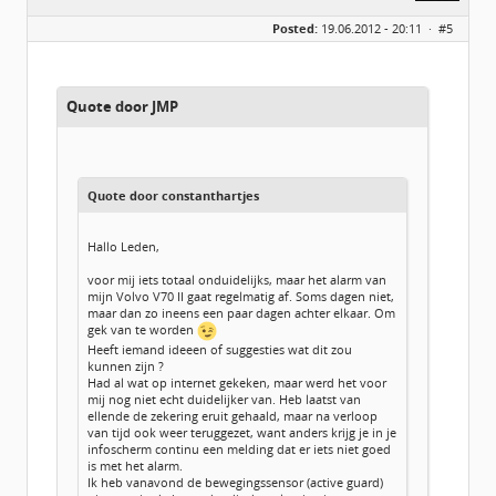
Geslacht:
Posted:
19.06.2012 - 20:11 ·
#5
Locatie:
De glimlach van Twente
Homepage:
volvov70forum.com
Berichten:
40316
Geregistreerd:
07 / 2009
Quote door JMP
Quote door constanthartjes
Hallo Leden,
voor mij iets totaal onduidelijks, maar het alarm van
mijn Volvo V70 II gaat regelmatig af. Soms dagen niet,
maar dan zo ineens een paar dagen achter elkaar. Om
gek van te worden
Heeft iemand ideeen of suggesties wat dit zou
kunnen zijn ?
Had al wat op internet gekeken, maar werd het voor
mij nog niet echt duidelijker van. Heb laatst van
ellende de zekering eruit gehaald, maar na verloop
van tijd ook weer teruggezet, want anders krijg je in je
infoscherm continu een melding dat er iets niet goed
is met het alarm.
Ik heb vanavond de bewegingssensor (active guard)