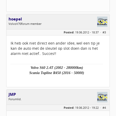
hoepel
VolvoV70forum member
Geslacht:
Posted:
19.06.2012 - 18:37 ·
#3
Locatie:
Scherpenzeel GLD
Leeftijd:
38
Homepage:
mjhoepeltransport.…
Ik heb ook niet direct een ander idee, wel een tip je
Berichten:
720
kan de auto met de sleutel op slot doen dan is het
Geregistreerd:
10 / 2011
alarm niet actief.. Succes!!
Volvo S60 2.4T (2002 - 280000km)
Scania Topline R450 (2016 - 50000)
JMP
Forumlid.
Geslacht:
Posted:
19.06.2012 - 19:22 ·
#4
Locatie:
Zwolle
Leeftijd:
60
Berichten:
136