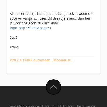
Als je een beetje handig bent kan je ook gewoon de
accu vervangen.... Lees dit draadje even... dan ben
je voor nog geen 30 euro klaar...
topic.php?t=3060&page=1
Suc6
Frans
V70 2.4 170PK automaat... Moondust...
Verwijder cookies van dit forum
·
FAQ / Help
·
Team pagina
·