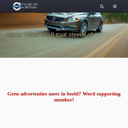
Alarm Volco V70 II gaat steeds af
Geen advertenties meer in beeld? Word supporting
member!